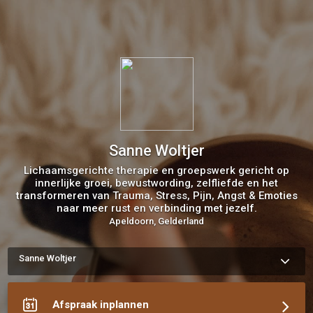
Sanne Woltjer
Lichaamsgerichte therapie en groepswerk gericht op
innerlijke groei, bewustwording, zelfliefde en het
transformeren van Trauma, Stress, Pijn, Angst & Emoties
naar meer rust en verbinding met jezelf.
Apeldoorn, Gelderland
Sanne Woltjer
Afspraak inplannen