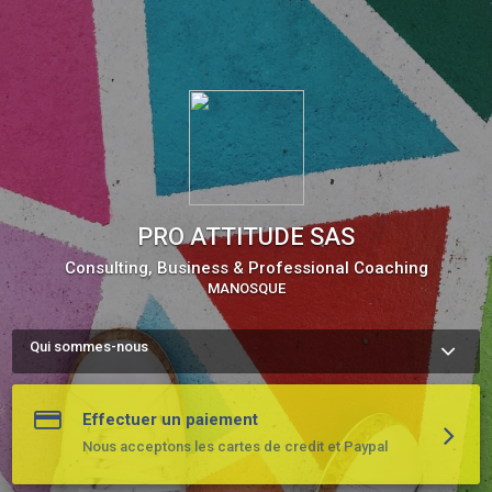
PRO ATTITUDE SAS
Consulting, Business & Professional Coaching
MANOSQUE
Qui sommes-nous
PRO ATTITUDE, propose des prestations de consulting et de 
coaching professionnel, en individuel ou en équipe.

Nos domaines d'interventions vont des problématiques de 
Effectuer un paiement
performance commerciale, à l'innovation, le management et 
les problematique liées au developpement professionnel pour 
Nous acceptons les cartes de credit et Paypal
les individuels.