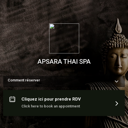
APSARA THAI SPA
Comment réserver
Sélectionnez votre soin, Choisissez le jour de votre choix. Les 
plages horaires disponibles apparaitront, cliquez sur l’heure 
que vous souhaitez. Ajoutez votre rendez-vous au panier et 
Cliquez ici pour prendre RDV
réglez votre rendez-vous par notre paiement sécurisé pour 
vous assurer votre réservation.

Click here to book an appointment
Si vous possédez une carte cadeau, ajoutez votre rdv dans 
votre panier et insérez le code privilège indiqué sur le bon 
cadeau dans le champs CODE PROMO du panier afin de 
valider votre réservation puis valider la commande.
En savoir plus sur APSARA THAI SPA