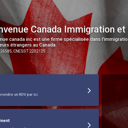
nvenue Canada Immigration et
nue canada inc est une firme spécialisée dans l'immigratio
lleurs étrangers au Canada.
526585, CNESST:2202125
prendre un RDV par ici.
ement