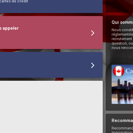
artes de credit
Qui somm
s appeler
Nous constit
réglementés 
recrutement 
question, ou
nous rencont
Recomman
Recommande
Immigration 