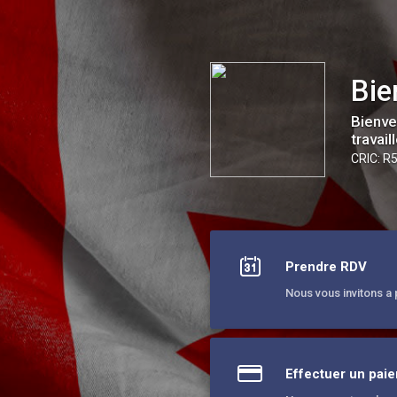
Bienvenue Canada Immigration et Recrutement
Bie
Bienve
travai
CRIC: R
Prendre RDV
Nous vous invitons a 
Effectuer un pai