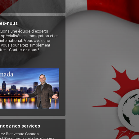
es-nous
uons une équipe d'experts 
spécialisés en immigration et en 
international. Vous avez une 
 vous souhaitez simplement 
rer - Contactez nous !
dez nos services
z Bienvenue Canada
et Recrutement via les réseaux