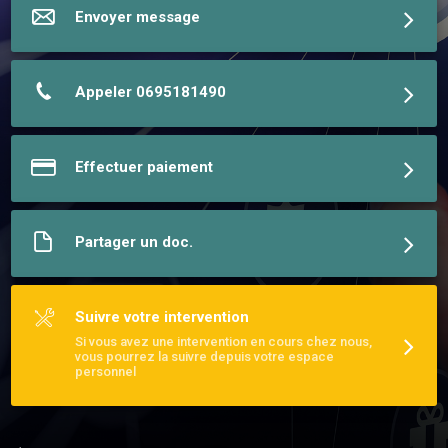
Envoyer message
Appeler 0695181490
Effectuer paiement
Partager un doc.
Suivre votre intervention
Si vous avez une intervention en cours chez nous,
vous pourrez la suivre depuis votre espace
personnel