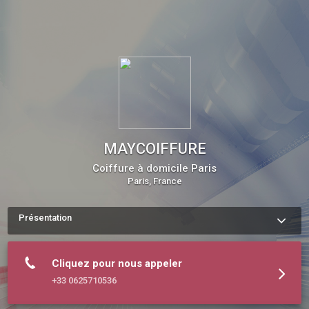
MAYCOIFFURE
Coiffure à domicile Paris
Paris, France
Présentation
Bonjour et bienvenue à toutes et à tous !

Je m’appelle May, je me déplace dans Paris et les Hauts-de-
Seine, pour pratiquer la coiffure à domicile. 

Cliquez pour nous appeler
Ma passion est dans le cœur de mon métier. En conjuguant le 
rapport humain à cet art vivant qui est la coiffure, j’ai le 
+33 0625710536
sentiment de ne jamais me rendre “au travail” mais à une 
rencontre, la vôtre.

Je tire mon inspiration selon votre forme de visage et suivant 