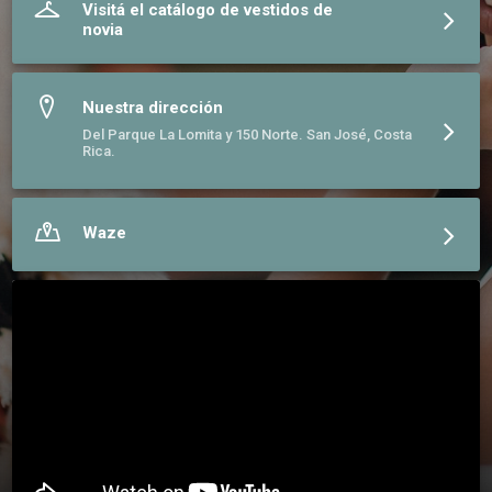
Visitá el catálogo de vestidos de
novia
Nuestra dirección
Del Parque La Lomita y 150 Norte. San José, Costa
Rica.
Waze