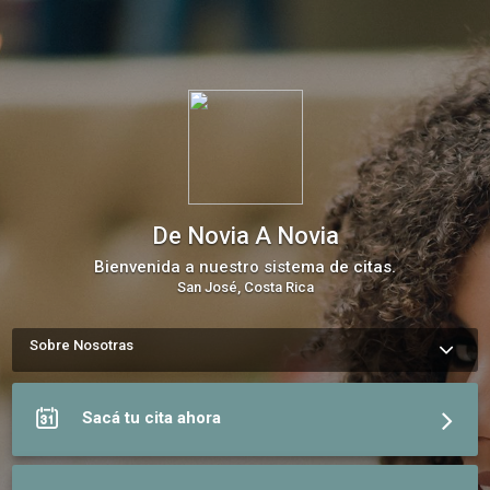
De Novia A Novia
Bienvenida a nuestro sistema de citas.
San José, Costa Rica
Sobre Nosotras
El mundo de los vestidos de novia es tan amplio como novias 
diferentes existen. Elige los que te querés venir a probar. 
Todos los vestidos de nuestro catálogo están en nuestra 
Sacá tu cita ahora
tienda en Rorhmoser, ¡esperando para que vengás por el tuyo! 
De Novia a Novia es el único lugar en Costa Rica  donde 
podés vender el vestido de novia y fiesta ¡o comprarlo con 
grandes descuentos! Conocé por qué somos el sitio preferido 
para vender o comprar tus vestidos.