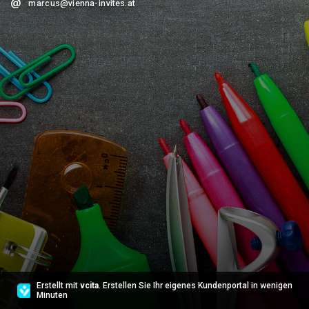
marcus@vienna-invites.at
Erstellt mit
vcita
. Erstellen Sie Ihr eigenes Kundenportal in wenigen
Minuten