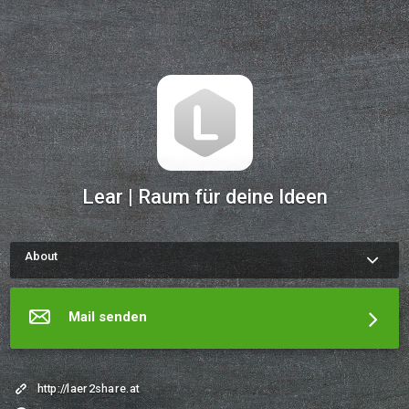
Lear | Raum für deine Ideen
About
Wie du zu einem Termin mit Peter kommst Verwende die 
Terminfunktion links am Schirm und schick mir eine mail.Der 
Meeting Kalender gibts dir eine Auswahl wann es geht, ich 
Mail senden
melde mich umgehend.
Mehr über Lear | Raum für deine Ideen
http://laer2share.at