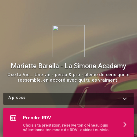
Mariette Barella - La Simone Academy
Ose ta Vie... Une vie - perso & pro - pleine de sens qui te
ressemble, en accord avec qui tu es vraiment !
A propos
Mariette… Co-équipière

des Femmes qui veulent Oser leur vie.

Coaching - Guidance - Hypnose - Energétique
Prendre RDV
Choisis ta prestation, réserve ton créneau puis
sélectionne ton mode de RDV : cabinet ou visio