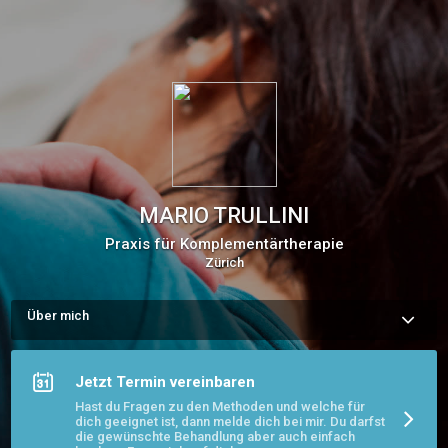
MARIO TRULLINI
Praxis für Komplementärtherapie
Zürich
Über mich
Komplementärtherapeut mit eidg. Diplom Methoden Shiatsu 
und Craniosacral Therapie. Eigene Praxis seit 2005.
Jetzt Termin vereinbaren
Hast du Fragen zu den Methoden und welche für
dich geeignet ist, dann melde dich bei mir. Du darfst
die gewünschte Behandlung aber auch einfach