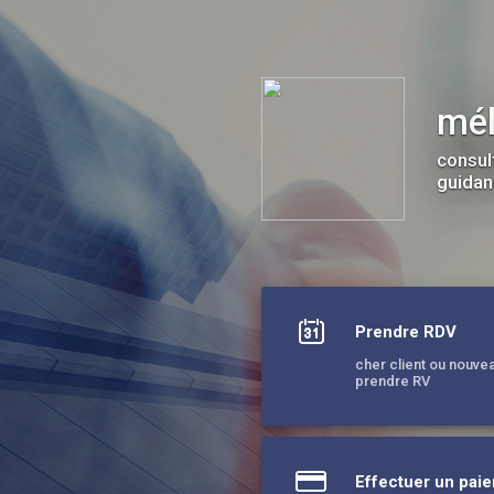
mél voyante pure et médium
mél
consul
guidan
Prendre RDV
cher client ou nouveau 
prendre RV
Effectuer un pai