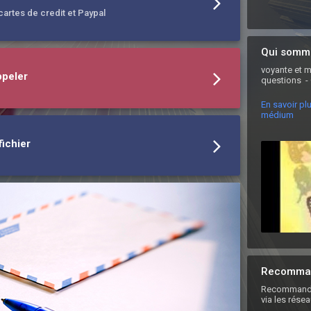
artes de credit et Paypal
Qui somm
voyante et m
ppeler
questions  -
En savoir pl
médium
ichier
Recomman
Recommande
via les rése