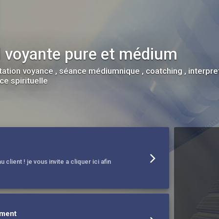
 voyante pure et médium
tation voyance , séance médiumnique , coatching , interpre
ce spirituelle
client ! je vous invite a cliquer ici afin
ement