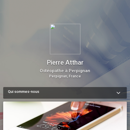
Pierre Atthar
Ostéopathe à Perpignan
Perpignan, France
Qui sommes-nous
Nous formons une équipe spécialisée dans l'ostéopathie, 
l'hypnothérapie et la naturopathie. Vous avez une question, 
besoin d'un conseil, ou vous souhaitez simplement prendre 
rendez-vous ? Contactez nous au 

06.89.37.57.43