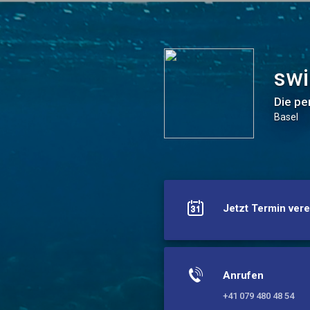
swim-arts
swi
Die pe
Basel
Jetzt Termin ver
Anrufen
+41 079 480 48 54