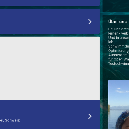
Über uns
Bei uns dreh
lernen - verb
Und in unse
lab:

Schwimmdiag
Optimierung,
Ausserdem T
für Open Wa
Testschwimm
sel, Schweiz