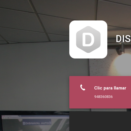
DISNAVAL AUTO
DI
Clic para llamar
948360836