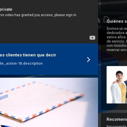
Quiénes 
Somos un eq
dedicados a 
varios años.
de servicio.
con nosotros
reservar uno
os clientes tienen que decir
ite_action-18.description
Recomen
Recomenda 